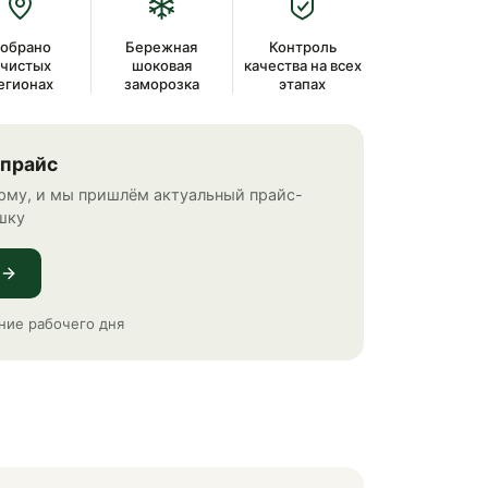
обрано
Бережная
Контроль
 чистых
шоковая
качества на всех
егионах
заморозка
этапах
 прайс
рму, и мы пришлём актуальный прайс-
шку
ние рабочего дня