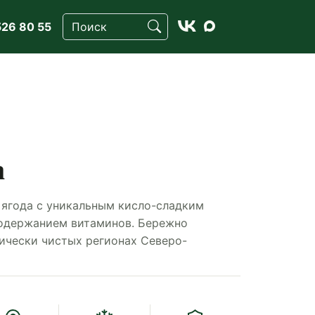
526 80 55


а
 ягода с уникальным кисло-сладким
одержанием витаминов. Бережно
гически чистых регионах Северо-