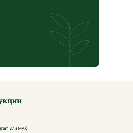
дукции
gram или MAX