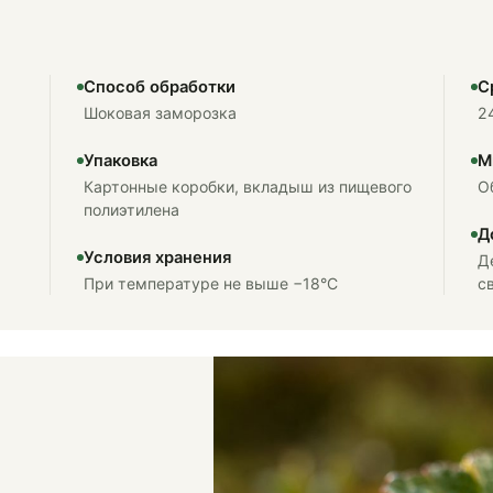
Способ обработки
С
Шоковая заморозка
2
Упаковка
М
Картонные коробки, вкладыш из пищевого
О
полиэтилена
Д
Условия хранения
Д
При температуре не выше −18°C
с