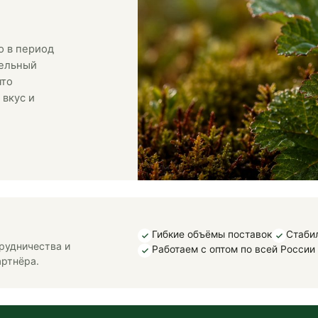
ю в период
тельный
что
 вкус и
Гибкие объёмы поставок
Стаби
рудничества и
Работаем с оптом по всей России 
артнёра.